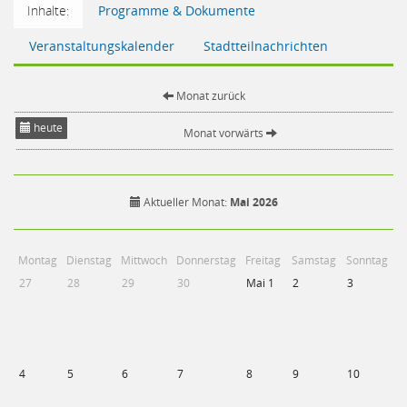
Inhalte:
Programme & Dokumente
Veranstaltungskalender
Stadtteilnachrichten
Monat zurück
heute
Monat vorwärts
Aktueller Monat:
Mai 2026
Montag
Dienstag
Mittwoch
Donnerstag
Freitag
Samstag
Sonntag
27
28
29
30
Mai 1
2
3
4
5
6
7
8
9
10